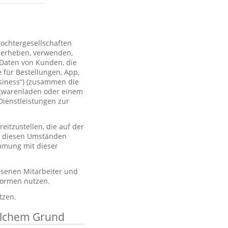
Tochtergesellschaften
 erheben, verwenden,
 Daten von Kunden, die
 für Bestellungen, App,
usiness“) (zusammen die
htwarenladen oder einem
Dienstleistungen zur
itzustellen, die auf der
er diesen Umständen
immung mit dieser
esenen Mitarbeiter und
tformen nutzen.
tzen.
elchem Grund