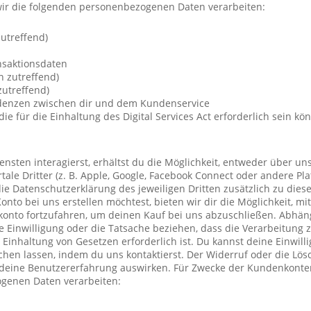
ir die folgenden personenbezogenen Daten verarbeiten:
utreffend)
nsaktionsdaten
n zutreffend)
utreffend)
ndenzen zwischen dir und dem Kundenservice
die für die Einhaltung des Digital Services Act erforderlich sein kö
nsten interagierst, erhältst du die Möglichkeit, entweder über un
ale Dritter (z. B. Apple, Google, Facebook Connect oder andere Pla
die Datenschutzerklärung des jeweiligen Dritten zusätzlich zu diese
Konto bei uns erstellen möchtest, bieten wir dir die Möglichkeit, mi
konto fortzufahren, um deinen Kauf bei uns abzuschließen. Abhä
 Einwilligung oder die Tatsache beziehen, dass die Verarbeitung z
r Einhaltung von Gesetzen erforderlich ist. Du kannst deine Einwil
chen lassen, indem du uns kontaktierst. Der Widerruf oder die Lö
 deine Benutzererfahrung auswirken. Für Zwecke der Kundenkonte
genen Daten verarbeiten: