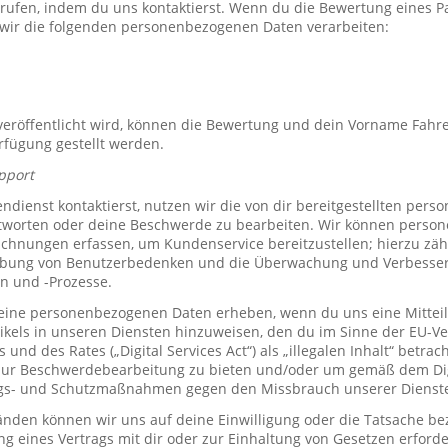
rrufen, indem du uns kontaktierst. Wenn du die Bewertung eines P
 wir die folgenden personenbezogenen Daten verarbeiten:
röffentlicht wird, können die Bewertung und dein Vorname Fahre
erfügung gestellt werden.
pport
ienst kontaktierst, nutzen wir die von dir bereitgestellten per
tworten oder deine Beschwerde zu bearbeiten. Wir können perso
hnungen erfassen, um Kundenservice bereitzustellen; hierzu zähl
bung von Benutzerbedenken und die Überwachung und Verbesse
n und -Prozesse.
ine personenbezogenen Daten erheben, wenn du uns eine Mitteil
ikels in unseren Diensten hinzuweisen, den du im Sinne der EU-
und des Rates („Digital Services Act“) als „illegalen Inhalt“ betrac
zur Beschwerdebearbeitung zu bieten und/oder um gemäß dem Digi
ngs- und Schutzmaßnahmen gegen den Missbrauch unserer Dienste 
den können wir uns auf deine Einwilligung oder die Tatsache bez
ng eines Vertrags mit dir oder zur Einhaltung von Gesetzen erforde