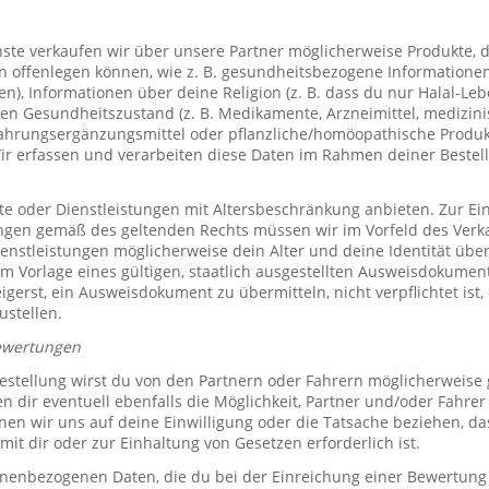
te verkaufen wir über unsere Partner möglicherweise Produkte, d
offenlegen können, wie z. B. gesundheitsbezogene Informationen 
, Informationen über deine Religion (z. B. dass du nur Halal-Leben
en Gesundheitszustand (z. B. Medikamente, Arzneimittel, medizini
ahrungsergänzungsmittel oder pflanzliche/homöopathische Produk
Wir erfassen und verarbeiten diese Daten im Rahmen deiner Bestel
e oder Dienstleistungen mit Altersbeschränkung anbieten. Zur Ei
ungen gemäß des geltenden Rechts müssen wir im Vorfeld des Verk
ienstleistungen möglicherweise dein Alter und deine Identität übe
 Vorlage eines gültigen, staatlich ausgestellten Ausweisdokuments
eigerst, ein Ausweisdokument zu übermitteln, nicht verpflichtet ist,
ustellen.
ewertungen
stellung wirst du von den Partnern oder Fahrern möglicherweise
n dir eventuell ebenfalls die Möglichkeit, Partner und/oder Fahre
n wir uns auf deine Einwilligung oder die Tatsache beziehen, das
mit dir oder zur Einhaltung von Gesetzen erforderlich ist.
sonenbezogenen Daten, die du bei der Einreichung einer Bewertung