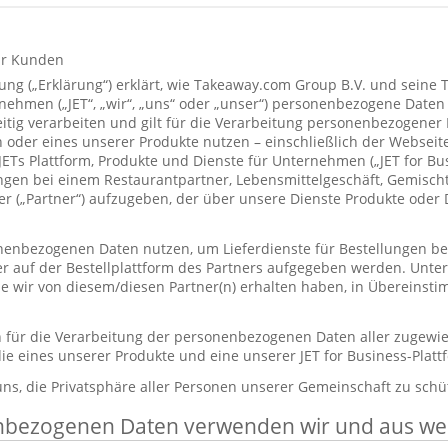
ür Kunden
ung („Erklärung“) erklärt, wie Takeaway.com Group B.V. und seine 
hmen („JET“, „wir“, „uns“ oder „unser“) personenbezogene Daten
itig verarbeiten und gilt für die Verarbeitung personenbezogener
 oder eines unserer Produkte nutzen – einschließlich der Webseite
 JETs Plattform, Produkte und Dienste für Unternehmen („JET for B
ungen bei einem Restaurantpartner, Lebensmittelgeschäft, Gemisc
r („Partner“) aufzugeben, der über unsere Dienste Produkte oder 
enbezogenen Daten nutzen, um Lieferdienste für Bestellungen bere
er auf der Bestellplattform des Partners aufgegeben werden. Unt
die wir von diesem/diesen Partner(n) erhalten haben, in Übereinst
ch für die Verarbeitung der personenbezogenen Daten aller zugewi
ie eines unserer Produkte und eine unserer JET for Business-Plat
 uns, die Privatsphäre aller Personen unserer Gemeinschaft zu schü
nbezogenen Daten verwenden wir und aus w