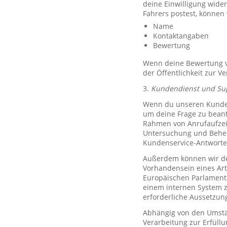
deine Einwilligung wide
Fahrers postest, können
Name
Kontaktangaben
Bewertung
Wenn deine Bewertung ve
der Öffentlichkeit zur V
3.
Kundendienst und Su
Wenn du unseren Kundend
um deine Frage zu bean
Rahmen von Anrufaufzeic
Untersuchung und Behe
Kundenservice-Antworte
Außerdem können wir de
Vorhandensein eines Art
Europäischen Parlaments 
einem internen System 
erforderliche Aussetzu
Abhängig von den Umstän
Verarbeitung zur Erfüllu