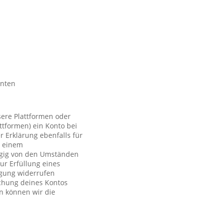
nnten
sere Plattformen oder
ttformen) ein Konto bei
r Erklärung ebenfalls für
t einem
ngig von den Umständen
ur Erfüllung eines
ligung widerrufen
schung deines Kontos
n können wir die