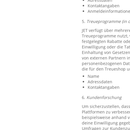
Adressdaten
Kontaktangaben
Anmeldeinformationen 
5.
Treueprogramme (in 
JET verfügt über mehrer
Treueprogramme nutzt, 
festgelegten Rabatte od
Einwilligung oder die Ta
Einhaltung von Gesetzen
von externen Partnern i
personenbezogenen Date
die für den Treueshop u
Name
Adressdaten
Kontaktangaben
6.
Kundenforschung
Um sicherzustellen, das
Plattformen zu verbesse
beispielsweise anhand v
deine Einwilligung gegeb
Umfragen zur Kundenzufr