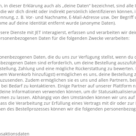
in dieser Erklärung auch als „deine Daten“ bezeichnet, sind alle
die wir dich direkt oder indirekt persönlich identifizieren können
nung, z. B. Vor- und Nachname, E-Mail-Adresse usw. Der Begriff u
me auf deine Identität entfernt wurde (anonyme Daten).
re Dienste mit JET interagierst, erfassen und verarbeiten wir d
ersonenbezogenen Daten für die folgenden Zwecke verarbeiten:
sonenbezogenen Daten, die du uns zur Verfügung stellst, wenn du 
nbezogenen Daten sind erforderlich, um deine Bestellung auszufüh
stellung, Zahlung und eine mögliche Rückerstattung zu bewerten. 
einem Warenkorb hinzufügst) ermöglichen es uns, deine Bestellung 
uzusenden. Zudem ermöglichen sie es uns und allen Partnern, be
h bei Bedarf zu kontaktieren. Einige Partner auf unserer Plattform
deine Informationen verwenden können, um dir Statusaktualisieru
mmen zu lassen. Abhängig von den Umständen können wir uns auf 
ass die Verarbeitung zur Erfüllung eines Vertrags mit dir oder zu
hmen des Bestellprozesses können wir die folgenden personenbezo
nsaktionsdaten