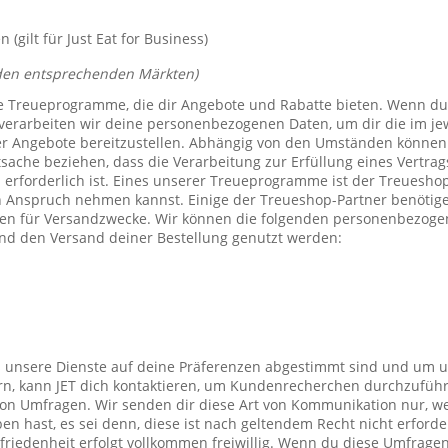
(gilt für Just Eat for Business)
den entsprechenden Märkten)
e Treueprogramme, die dir Angebote und Rabatte bieten. Wenn du
verarbeiten wir deine personenbezogenen Daten, um dir die im j
er Angebote bereitzustellen. Abhängig von den Umständen können 
tsache beziehen, dass die Verarbeitung zur Erfüllung eines Vertrag
 erforderlich ist. Eines unserer Treueprogramme ist der Treuesho
n Anspruch nehmen kannst. Einige der Treueshop-Partner benötig
n für Versandzwecke. Wir können die folgenden personenbezogen
nd den Versand deiner Bestellung genutzt werden:
s unsere Dienste auf deine Präferenzen abgestimmt sind und um 
rn, kann JET dich kontaktieren, um Kundenrecherchen durchzufüh
on Umfragen. Wir senden dir diese Art von Kommunikation nur, we
en hast, es sei denn, diese ist nach geltendem Recht nicht erforde
iedenheit erfolgt vollkommen freiwillig. Wenn du diese Umfragen